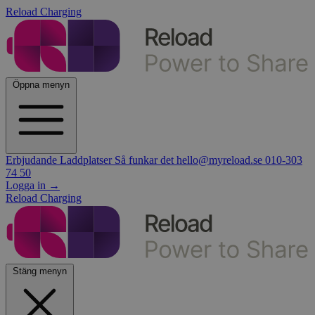
Reload Charging
Öppna menyn
Erbjudande
Laddplatser
Så funkar det
hello@myreload.se
010-303
74 50
Logga in
→
Reload Charging
Stäng menyn