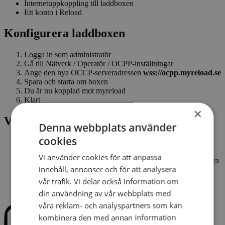
Internetuppkoppling till laddboxen
Ett konto i Reload
Konfigurera laddboxen
Logga in som administratör
Gå till Nätverk / Operatör / OCPP-inställningar
Ange den nya OCCP-serveradressen
wss://ocpp.myreload.se
Spara och starta om boxen
Du är nu kopplad mot myreload
Klart
×
Viktigt att tänka på
Denna webbplats använder
cookies
Vissa Garo-boxar är låsta av operatören och kräver att
operatören frigör boxen innan du kan byta
Vi använder cookies för att anpassa
Firmware-uppdateringar kan ibland behövas för att stödja nya
innehåll, annonser och för att analysera
OCPP-servrar
vår trafik. Vi delar också information om
din användning av vår webbplats med
våra reklam- och analyspartners som kan
kombinera den med annan information