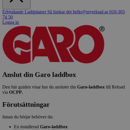
Erbjudande
Laddplatser
Så funkar det
hello@myreload.se
010-303
74 50
Logga in
Anslut din Garo laddbox
Den här guiden visar hur du ansluter din
Garo-laddbox
till Reload
via
OCPP
.
Förutsättningar
Innan du börjar behöver du:
En installerad
Garo-laddbox