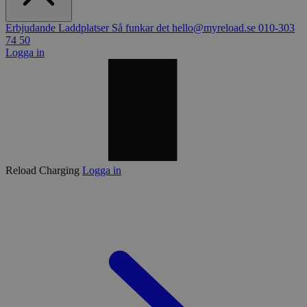
Erbjudande
Laddplatser
Så funkar det
hello@myreload.se
010-303
74 50
Logga in
Reload Charging
Logga in