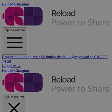
Reload Charging
Öppna menyn
Erbjudande
Laddplatser
Så funkar det
hello@myreload.se
010-303
74 50
Logga in
→
Reload Charging
Stäng menyn